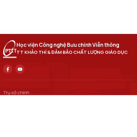
Học viện Công nghệ Bưu chính Viễn thông
TT KHẢO THÍ & ĐẢM BẢO CHẤT LƯỢNG GIÁO DỤC
Trụ sở chính
122 Hoàng Quốc Việt, Nghĩa Đô, thành phố Hà Nội.
Học viện cơ sở tại TP. Hồ Chí Minh
11 Nguyễn Đình Chiểu, Sài Gòn, TP.Hồ Chí Minh.
Email